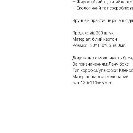
— Жиростійкий, щільний карто
— Екологічний та перероблюв
Зручне й практичне рішення для
Продаж: від 200 штук
Матеріал: білий картон
Розмір: 130*110*65. 800мл
Додатково є можливість брен
За призначенням: Ланч бокс
Тип коробки/упаковки: Клейо
Матеріал: картон мелований
lwh: 130x110x65 mm