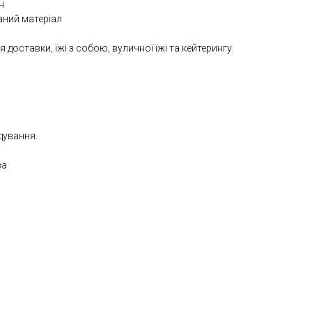
н
аний матеріал
 доставки, їжі з собою, вуличної їжі та кейтерингу.
дування.
ва