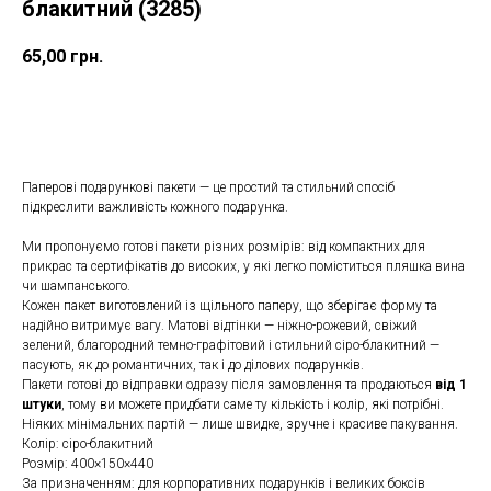
блакитний (3285)
65,00
грн.
Замовити подарункову коробку
Паперові подарункові пакети — це простий та стильний спосіб
підкреслити важливість кожного подарунка.
Ми пропонуємо готові пакети різних розмірів: від компактних для
прикрас та сертифікатів до високих, у які легко поміститься пляшка вина
чи шампанського.
Кожен пакет виготовлений із щільного паперу, що зберігає форму та
надійно витримує вагу. Матові відтінки — ніжно-рожевий, свіжий
зелений, благородний темно-графітовий і стильний сіро-блакитний —
пасують, як до романтичних, так і до ділових подарунків.
Пакети готові до відправки одразу після замовлення та продаються
від 1
штуки
, тому ви можете придбати саме ту кількість і колір, які потрібні.
Ніяких мінімальних партій — лише швидке, зручне і красиве пакування.
Колір: сіро-блакитний
Розмір: 400×150×440
За призначенням: для корпоративних подарунків і великих боксів