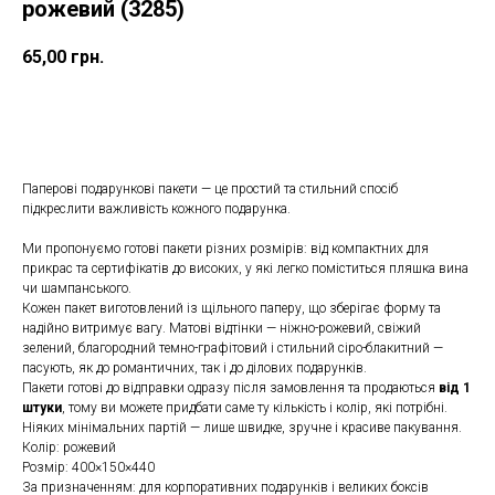
рожевий (3285)
65,00
грн.
Замовити подарункову коробку
Паперові подарункові пакети — це простий та стильний спосіб
підкреслити важливість кожного подарунка.
Ми пропонуємо готові пакети різних розмірів: від компактних для
прикрас та сертифікатів до високих, у які легко поміститься пляшка вина
чи шампанського.
Кожен пакет виготовлений із щільного паперу, що зберігає форму та
надійно витримує вагу. Матові відтінки — ніжно-рожевий, свіжий
зелений, благородний темно-графітовий і стильний сіро-блакитний —
пасують, як до романтичних, так і до ділових подарунків.
Пакети готові до відправки одразу після замовлення та продаються
від 1
штуки
, тому ви можете придбати саме ту кількість і колір, які потрібні.
Ніяких мінімальних партій — лише швидке, зручне і красиве пакування.
Колір: рожевий
Розмір: 400×150×440
За призначенням: для корпоративних подарунків і великих боксів