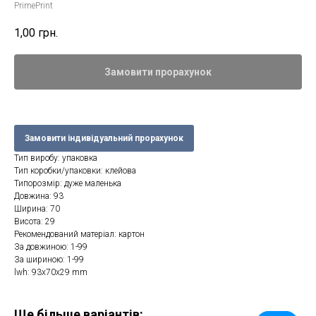
PrimePrint
1,00
грн.
Замовити прорахунок
Замовити індивідуальний прорахунок
Тип виробу: упаковка
Тип коробки/упаковки: клейова
Типорозмір: дуже маленька
Довжина: 93
Ширина: 70
Висота: 29
Рекомендований матеріал: картон
За довжиною: 1-99
За шириною: 1-99
lwh: 93x70x29 mm
Ще більше варіантів: